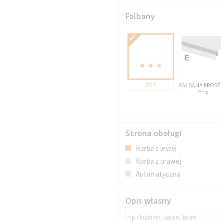
Falbany
BEZ
FALBANA PROST
TYP E
Strona obsługi
Korba z lewej
Korba z prawej
Automatyczna
Opis własny