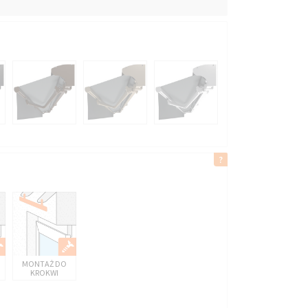
MONTAŻ DO
KROKWI