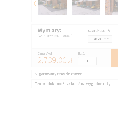
‹
Wymiary:
szerokość - A
(wymiary w milimetrach)
mm
Cena z VAT:
Ilość:
2,739.00
zł
Sugerowany czas dostawy:
Ten produkt możesz kupić na wygodne raty!