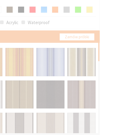
Acrylic
Waterproof
Zamów próbki