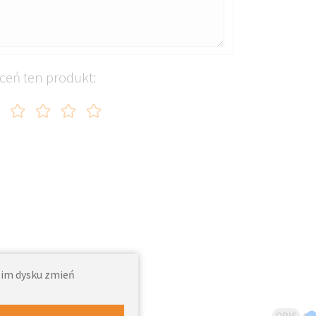
ceń ten produkt:
woim dysku zmień
OPIS