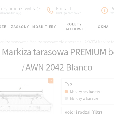
tóry produkt wybrać?
Kontakt
P
dział na funkcję
Obsługa zamówień
Wa
ROLETY
SZE
ZASŁONY
MOSKITIERY
OKNA
DACHOWE
arkizy tarasowe
›
Markizy tarasowe elektryczne
›
JAKARTA Markiza t
Markiza tarasowa PREMIUM b
AWN 2042 Blanco
/
Typ
Markizy bez kasety
Markizy w kasecie
Kolor i rodzaj (filtr)