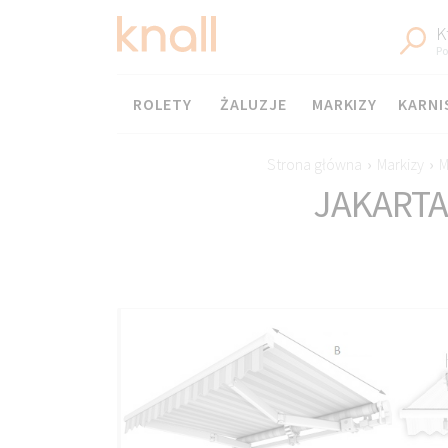
K
Po
Menu
ROLETY
ŻALUZJE
MARKIZY
KARNI
Strona główna
›
Markizy
›
M
JAKARTA 