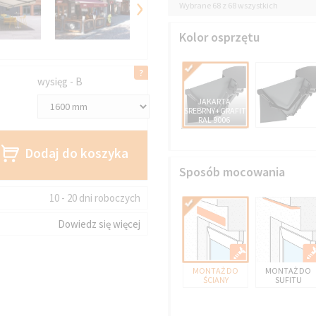
›
Wybrane 68 z 68 wszystkich
Kolor osprzętu
wysięg - B
JAKARTA
SREBRNY+GRAFIT
RAL 9006
Dodaj do koszyka
Sposób mocowania
10 - 20 dni roboczych
Dowiedz się więcej
MONTAŻ DO
MONTAŻ DO
ŚCIANY
SUFITU