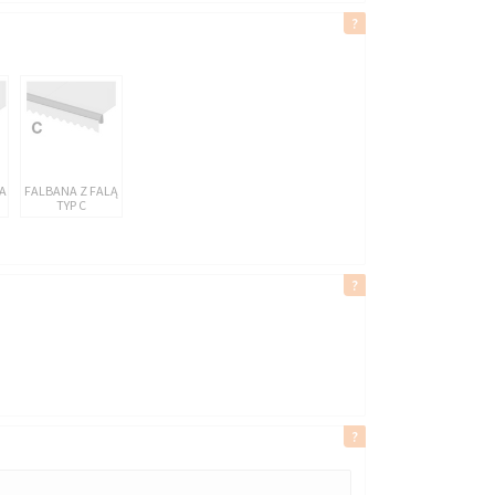
A
FALBANA Z FALĄ
TYP C
AWN 2042
BLANCO