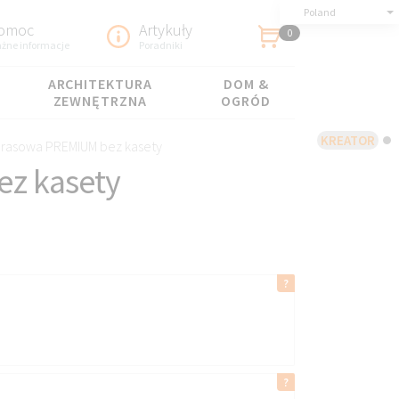
Poland
omoc
Artykuły
0
żne informacje
Poradniki
ARCHITEKTURA
DOM &
ZEWNĘTRZNA
OGRÓD
KREATOR
arasowa PREMIUM bez kasety
ez kasety