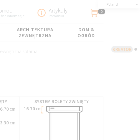
Poland
omoc
Artykuły
0
żne informacje
Poradniki
ARCHITEKTURA
DOM &
ZEWNĘTRZNA
OGRÓD
KREATOR
zewnętrzna solarna
ĘTY
SYSTEM ROLETY ZWINIĘTY
16.70
cm
6.70
cm
3.30
cm