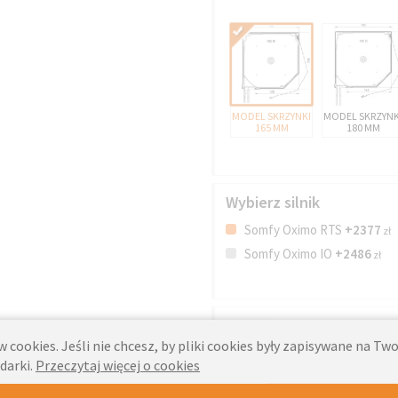
MODEL SKRZYNKI
MODEL SKRZYNK
165 MM
180 MM
Wybierz silnik
Somfy Oximo RTS
+2377
zł
Somfy Oximo IO
+2486
zł
Centralka Smart Home
 cookies. Jeśli nie chcesz, by pliki cookies były zapisywane na T
darki.
Przeczytaj więcej o cookies