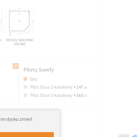
I
MODEL SKRZYNKI
205 MM
Piloty Somfy
Bez
Pilot Situo 1-kanałowy
+247
zł
Pilot Situo 5-kanałowy
+363
zł
woim dysku zmień
OPIS