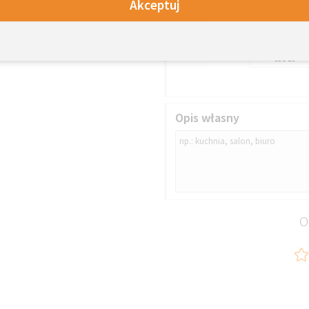
Akceptuj
BEZ
SOMFY TAHOM
SWITCH PRO
+639
ZŁ
Opis własny
O