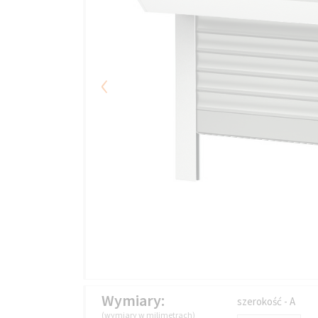
‹
Wymiary:
szerokość - A
(wymiary w milimetrach)