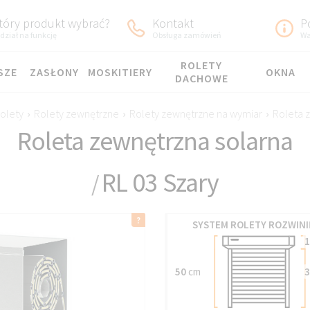
tóry produkt wybrać?
Kontakt
P
dział na funkcję
Obsługa zamówień
Wa
ROLETY
SZE
ZASŁONY
MOSKITIERY
OKNA
DACHOWE
olety
›
Rolety zewnętrzne
›
Rolety zewnętrzne na wymiar
›
Roleta 
Roleta zewnętrzna solarna
RL 03 Szary
/
SYSTEM ROLETY ROZWINI
1
50
cm
3