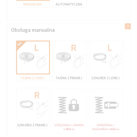
MANUALNA
AUTOMATYCZNA
Obsługa manualna
TAŚMA Z LEWEJ
TAŚMA Z PRAWEJ
SZNUREK Z LEWEJ
SZNUREK Z PRAWEJ
SPRĘŻYNA + ZAMEK
SPRĘŻYNA +
+490
ZASUWKA
+420
ZŁ
ZŁ