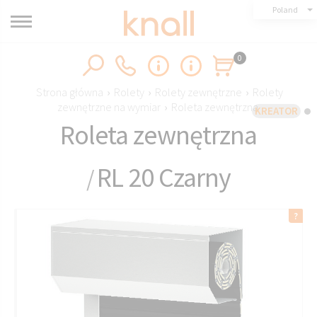
Poland
0
Strona główna
›
Rolety
›
Rolety zewnętrzne
›
Rolety
zewnętrzne na wymiar
›
Roleta zewnętrzna
KREATOR
Roleta zewnętrzna
RL 20 Czarny
/