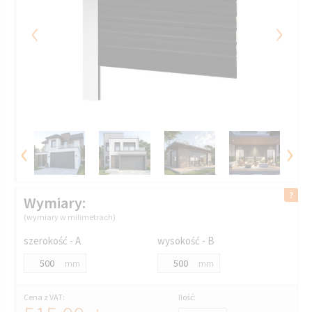
‹
›
‹
›
Wymiary:
(wymiary w milimetrach)
szerokość - A
wysokość - B
mm
mm
Cena z VAT:
Ilość: