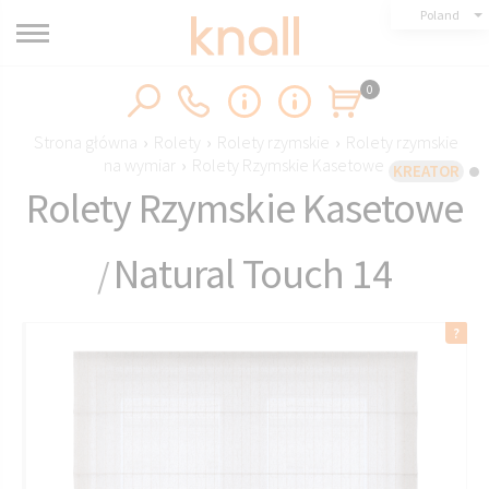
Poland
0
Strona główna
›
Rolety
›
Rolety rzymskie
›
Rolety rzymskie
na wymiar
›
Rolety Rzymskie Kasetowe
KREATOR
Rolety Rzymskie Kasetowe
Natural Touch 14
/