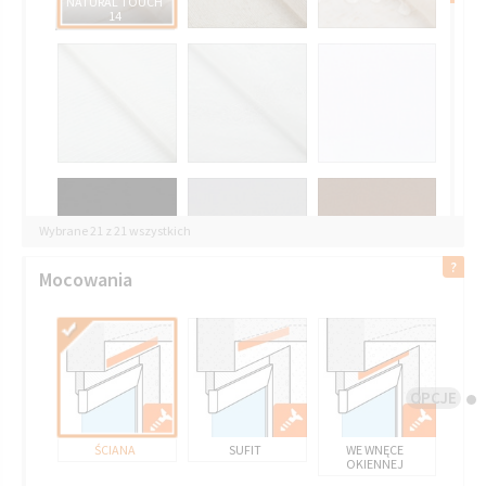
NATURAL TOUCH
14
Wybrane 21 z 21 wszystkich
Mocowania
OPCJE
ŚCIANA
SUFIT
WE WNĘCE
OKIENNEJ