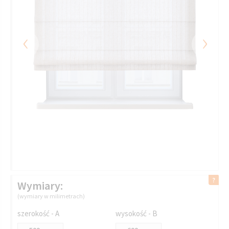
‹
›
Wymiary:
(wymiary w milimetrach)
szerokość - A
wysokość - B