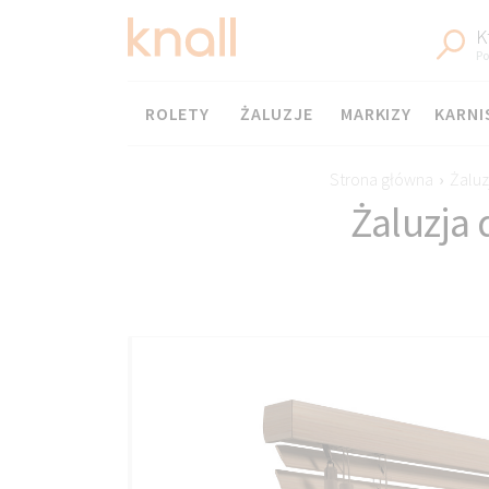
K
Po
Menu
ROLETY
ŻALUZJE
MARKIZY
KARNI
Strona główna
›
Żaluz
Żaluzja