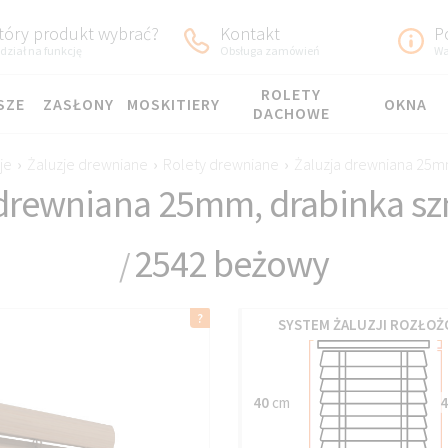
tóry produkt wybrać?
Kontakt
P
dział na funkcję
Obsługa zamówień
Wa
ROLETY
SZE
ZASŁONY
MOSKITIERY
OKNA
DACHOWE
je
›
Żaluzje drewniane
›
Rolety drewniane
›
Żaluzja drewniana 25m
 drewniana 25mm, drabinka s
2542 beżowy
/
SYSTEM ŻALUZJI ROZŁOŻ
40
cm
4