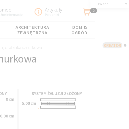
Poland
omoc
Artykuły
0
żne informacje
Poradniki
ARCHITEKTURA
DOM &
ZEWNĘTRZNA
OGRÓD
KREATOR
m, drabinka sznurkowa
znurkowa
ONY
SYSTEM ŻALUZJI ZŁOŻONY
0
cm
5.00
cm
0.00
cm