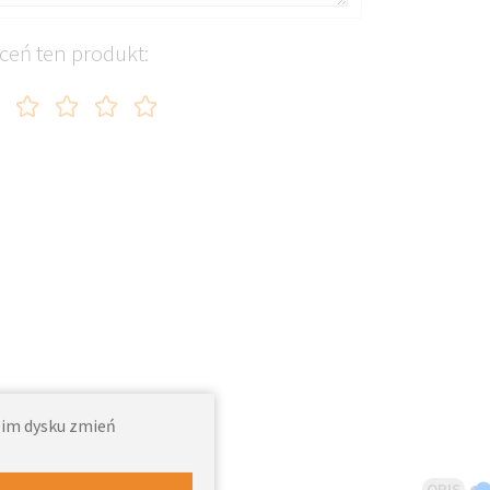
ceń ten produkt:
woim dysku zmień
OPIS