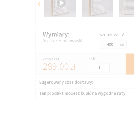
‹
Wymiary:
szerokość - A
(wymiary w milimetrach)
mm
Cena z VAT:
Ilość:
289.00
zł
Sugerowany czas dostawy:
Ten produkt możesz kupić na wygodne raty!