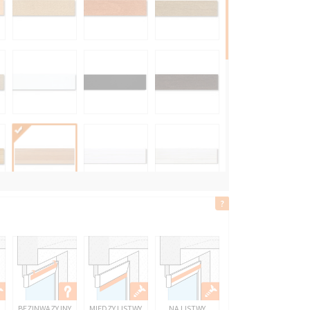
2542 BEŻOWY
BEZINWAZYJNY
MIĘDZY LISTWY
NA LISTWY