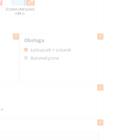
ŚCIANA (WIESZAK)
+30
ZŁ
Obsługa
Łańcuszek + sznurek
Automatyczna
zł