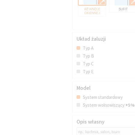
WE WNĘCE
SUFIT
OKIENNEJ
Układ żaluzji
Typ A
Typ B
Typ C
Typ E
Model
System standardowy
System wolnowiszący
+5%
Opis własny