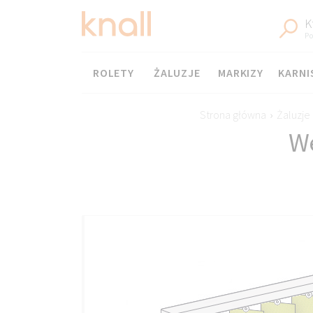
K
Po
Menu
ROLETY
ŻALUZJE
MARKIZY
KARNI
Strona główna
›
Żaluzje
We