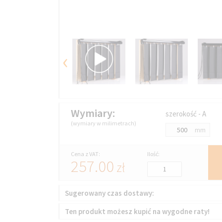
‹
Wymiary:
szerokość - A
(wymiary w milimetrach)
mm
Cena z VAT:
Ilość:
257.00
zł
Sugerowany czas dostawy:
Ten produkt możesz kupić na wygodne raty!