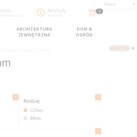
Poland
omoc
Artykuły
0
żne informacje
Poradniki
ARCHITEKTURA
DOM &
ZEWNĘTRZNA
OGRÓD
KREATOR
e Pionowe Classic 127mm
7mm
Rodzaj
127mm
89mm