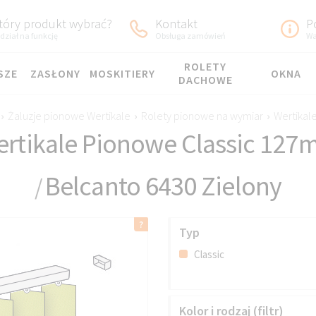
tóry produkt wybrać?
Kontakt
P
dział na funkcję
Obsługa zamówień
Wa
ROLETY
SZE
ZASŁONY
MOSKITIERY
OKNA
DACHOWE
›
Żaluzje pionowe Wertikale
›
Rolety pionowe na wymiar
›
Wertikal
rtikale Pionowe Classic 12
Belcanto 6430 Zielony
/
Typ
Classic
Kolor i rodzaj (filtr)