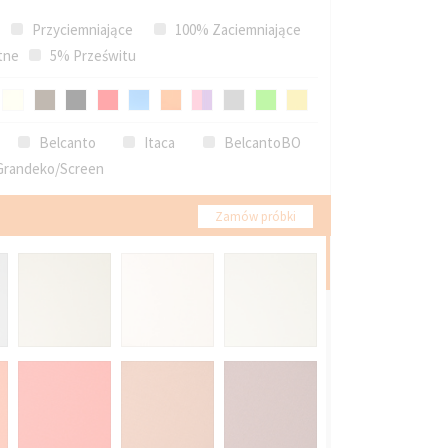
Przyciemniające
100% Zaciemniające
tne
5% Prześwitu
Belcanto
Itaca
BelcantoBO
randeko/Screen
Zamów próbki