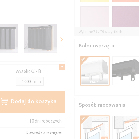
Wybrane 79 z 79 wszystkich
›
Kolor osprzętu
wysokość - B
mm
BIAŁY
Dodaj do koszyka
Sposób mocowania
10 dni roboczych
Dowiedz się więcej