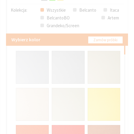
Kolekcja:
Wszystkie
Belcanto
Itaca
BelcantoBO
Artem
Grandeko/Screen
Wybierz kolor
Zamów próbki