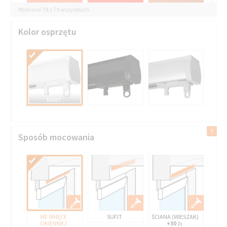
Wybrane 79 z 79 wszystkich
Kolor osprzętu
BIAŁY
Sposób mocowania
WE WNĘCE
SUFIT
ŚCIANA (WIESZAK)
OKIENNEJ
+30
ZŁ