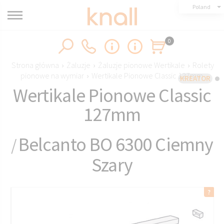
Poland
0
Strona główna
›
Żaluzje
›
Żaluzje pionowe Wertikale
›
Rolety
pionowe na wymiar
›
Wertikale Pionowe Classic 127mm
KREATOR
Wertikale Pionowe Classic
127mm
Belcanto BO 6300 Ciemny
/
Szary