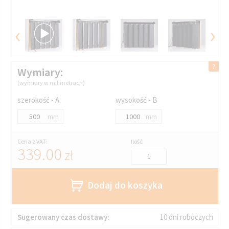
‹
›
Wymiary:
(wymiary w milimetrach)
szerokość - A
wysokość - B
mm
mm
Cena z VAT:
Ilość:
339.00
zł
Dodaj do koszyka
Sugerowany czas dostawy:
10 dni roboczych