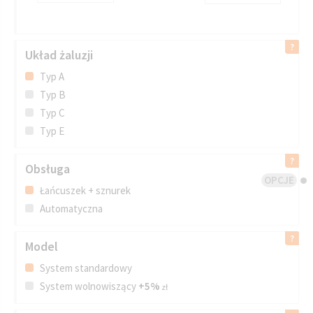
Układ żaluzji
Typ A
Typ B
Typ C
Typ E
Obsługa
OPCJE
Łańcuszek + sznurek
Automatyczna
Model
System standardowy
System wolnowiszący
+5%
zł