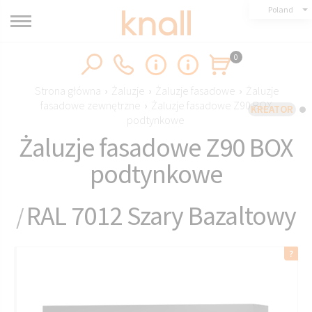
Poland
0
Strona główna
›
Żaluzje
›
Żaluzje fasadowe
›
Żaluzje
fasadowe zewnętrzne
›
Żaluzje fasadowe Z90 BOX
KREATOR
podtynkowe
Żaluzje fasadowe Z90 BOX
podtynkowe
RAL 7012 Szary Bazaltowy
/