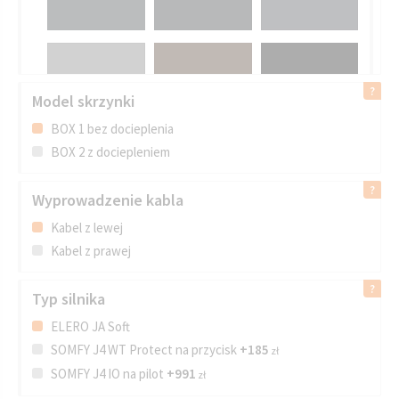
RAL 7012 SZARY
BAZALTOWY
Model skrzynki
BOX 1 bez docieplenia
BOX 2 z dociepleniem
Wyprowadzenie kabla
Kabel z lewej
Kabel z prawej
Typ silnika
ELERO JA Soft
SOMFY J4 WT Protect na przycisk
+185
zł
SOMFY J4 IO na pilot
+991
zł