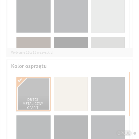
Wybrane 15 z 15 wszystkich
Kolor osprzętu
DB 703
METALICZNY
GRAFIT
OPCJE