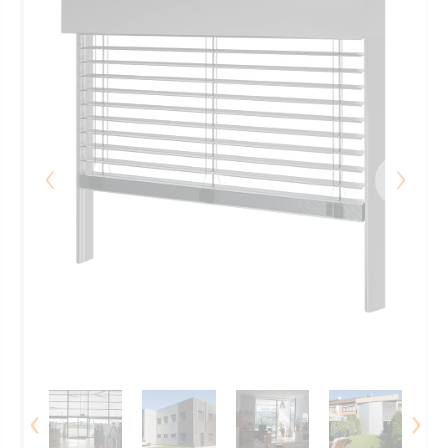
‹
›
‹
›