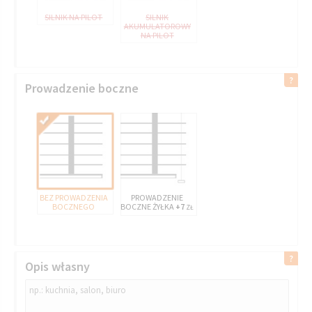
SILNIK NA PILOT
SILNIK
AKUMULATOROWY
NA PILOT
Prowadzenie boczne
BEZ PROWADZENIA
PROWADZENIE
BOCZNEGO
BOCZNE ŻYŁKA
+7
ZŁ
Opis własny