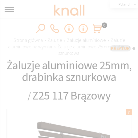
Poland
0
Strona główna
›
Żaluzje
›
Żaluzje aluminiowe
›
Żaluzje
aluminiowe na wymiar
›
Żaluzje aluminiowe 25mm, drabinka
KREATOR
sznurkowa
Żaluzje aluminiowe 25mm,
drabinka sznurkowa
Z25 117 Brązowy
/