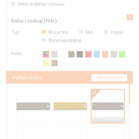
50mm drabinka taśmowa
Kolor i rodzaj (filtr)
Typ:
Wszystkie
Mat
Połysk
Drewnopodobne
Kolor:
Wybierz kolor
Zamów próbki
Z25 117 BRĄZOWY