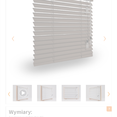
‹
›
‹
›
Wymiary: