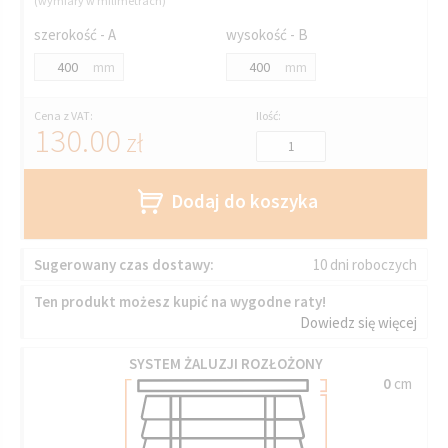
(wymiary w milimetrach)
szerokość - A
wysokość - B
mm
mm
Cena z VAT:
Ilość:
130.00
zł
Dodaj do koszyka
Sugerowany czas dostawy:
10 dni roboczych
Ten produkt możesz kupić na wygodne raty!
Dowiedz się więcej
SYSTEM ŻALUZJI ROZŁOŻONY
0
cm