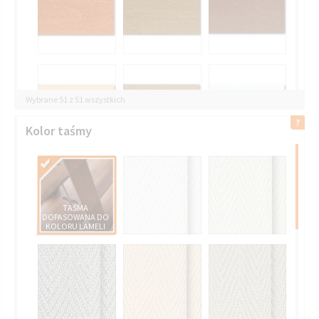
Wybrane 51 z 51 wszystkich
Kolor taśmy
TAŚMA
DOPASOWANA DO
KOLORU LAMELI
5042 BEŻOWY
BAMBUS