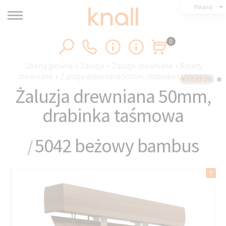
Poland
0
Strona główna
›
Żaluzje
›
Żaluzje drewniane
›
Rolety
drewniane
›
Żaluzja drewniana 50mm, drabinka taśmowa
KREATOR
Żaluzja drewniana 50mm,
drabinka taśmowa
5042 beżowy bambus
/