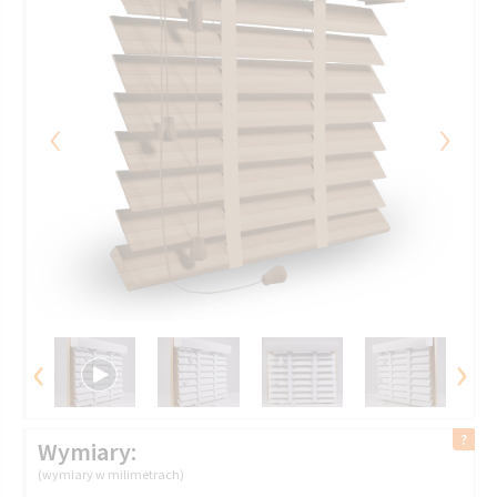
‹
›
‹
›
Wymiary:
(wymiary w milimetrach)