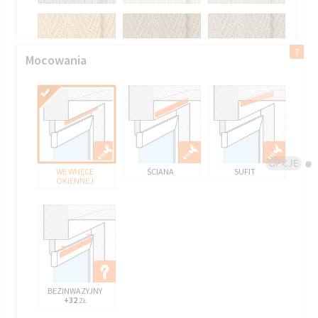
Mocowania
OPCJE
WE WNĘCE
ŚCIANA
SUFIT
OKIENNEJ
BEZINWAZYJNY
+32
ZŁ